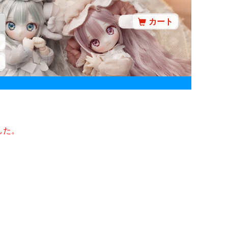
カート
した。