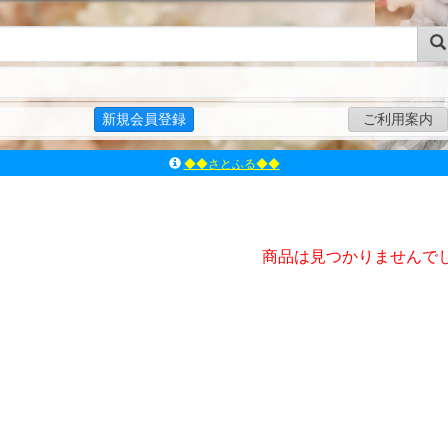
新規会員登録
ご利用案内
◆◆さとふる◆◆
ｱｿﾞﾝﾚｰﾍﾞﾙｼｮｯﾌﾟ楽天市場店
アゾンダイレクトストア
ｱｿﾞﾝｵﾝﾗｲﾝｼｮｯﾌﾟX
商品は見つかりませんで
よくあるご質問（Q&A）
◆◆さとふる◆◆