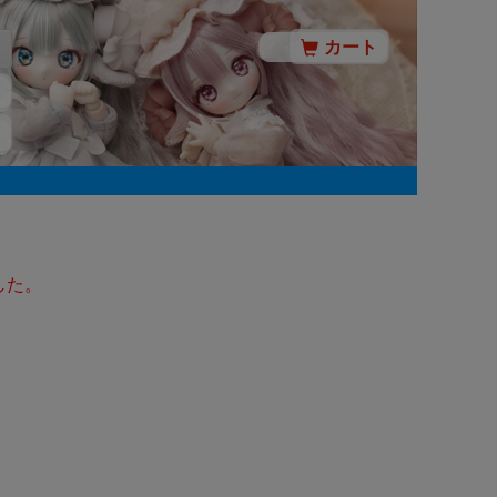
カート
した。