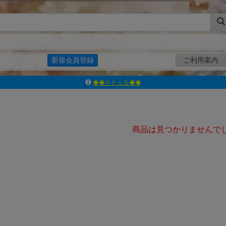
新規会員登録
ご利用案内
◆◆さとふる◆◆
ｱｿﾞﾝﾚｰﾍﾞﾙｼｮｯﾌﾟ楽天市場店
アゾンダイレクトストア
ｱｿﾞﾝｵﾝﾗｲﾝｼｮｯﾌﾟX
商品は見つかりませんで
よくあるご質問（Q&A）
◆◆さとふる◆◆