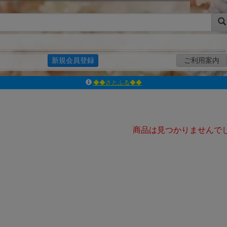
新規会員登録
ご利用案内
◆◆さとふる◆◆
ｱｿﾞﾝﾚｰﾍﾞﾙｼｮｯﾌﾟ楽天市場店
アゾンダイレクトストア
ｱｿﾞﾝｵﾝﾗｲﾝｼｮｯﾌﾟX
よくあるご質問（Q&A）
商品は見つかりませんで
◆◆さとふる◆◆