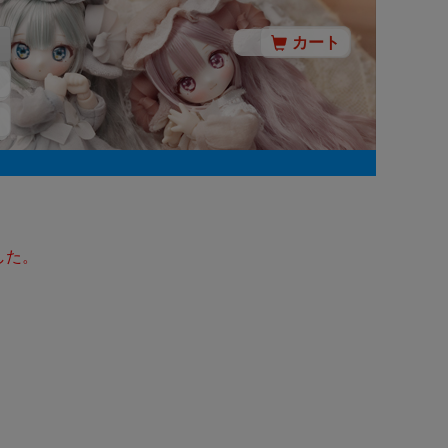
カート
した。