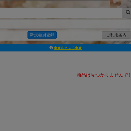
新規会員登録
ご利用案内
◆◆さとふる◆◆
ｱｿﾞﾝﾚｰﾍﾞﾙｼｮｯﾌﾟ楽天市場店
アゾンダイレクトストア
ｱｿﾞﾝｵﾝﾗｲﾝｼｮｯﾌﾟX
商品は見つかりませんで
よくあるご質問（Q&A）
◆◆さとふる◆◆