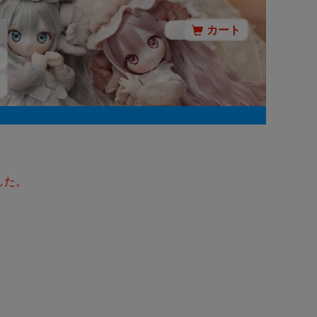
カート
した。