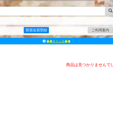
新規会員登録
ご利用案内
◆◆さとふる◆◆
ｱｿﾞﾝﾚｰﾍﾞﾙｼｮｯﾌﾟ楽天市場店
アゾンダイレクトストア
ｱｿﾞﾝｵﾝﾗｲﾝｼｮｯﾌﾟX
商品は見つかりませんで
よくあるご質問（Q&A）
◆◆さとふる◆◆