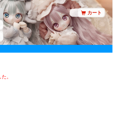
カート
した。