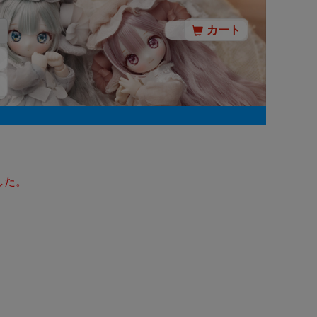
カート
した。