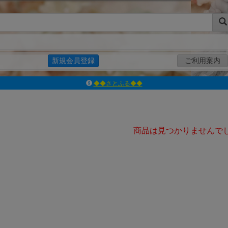
新規会員登録
ご利用案内
◆◆さとふる◆◆
ｱｿﾞﾝﾚｰﾍﾞﾙｼｮｯﾌﾟ楽天市場店
アゾンダイレクトストア
ｱｿﾞﾝｵﾝﾗｲﾝｼｮｯﾌﾟX
よくあるご質問（Q&A）
商品は見つかりませんで
◆◆さとふる◆◆