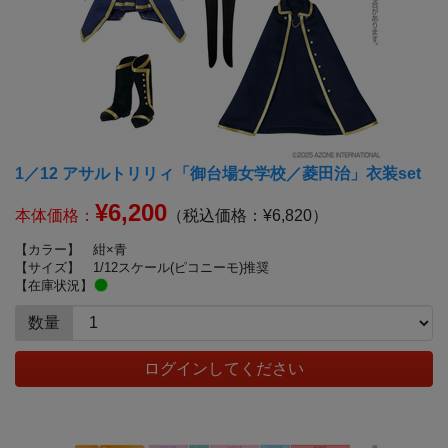
1／12 アサルトリリィ「御台場女学校／菱田治」衣装set
¥6,200
本体価格：
（税込価格：¥6,820）
【カラー】
紺×青
【サイズ】
1/12スケール(ピコニーモ)推奨
【在庫状況】
数量
ログインしてください