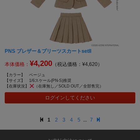
PNS ブレザー＆プリーツスカートsetII
¥4,200
本体価格：
（税込価格：¥4,620）
【カラー】
ベージュ
【サイズ】
1/6スケール(PN-S)推奨
【在庫状況】
（在庫無し／SOLD OUT／全部售完）
ログインしてください
1
2
3
4
5
...
7