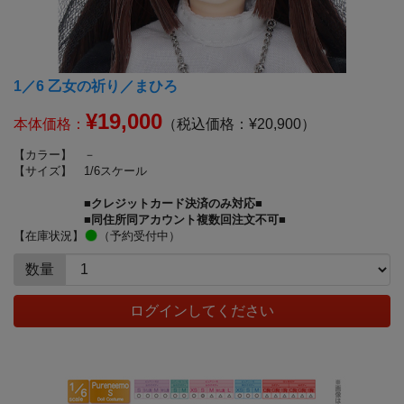
1／6 乙女の祈り／まひろ
¥19,000
本体価格：
（税込価格：¥20,900）
【カラー】
－
【サイズ】
1/6スケール
■クレジットカード決済のみ対応■
■同住所同アカウント複数回注文不可■
【在庫状況】
（予約受付中）
数量
ログインしてください