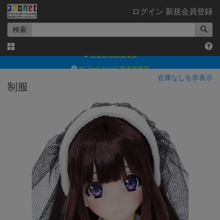
ログイン
新規会員登録
検索
ｱｿﾞﾝﾚｰﾍﾞﾙｼｮｯﾌﾟ楽天市場店
アゾンダイレクトストア
在庫なしを非表示
制服
ｱｿﾞﾝｵﾝﾗｲﾝｼｮｯﾌﾟX
よくあるご質問（Q&A）
◆◆さとふる◆◆