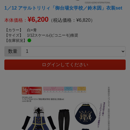
1／12 アサルトリリィ「御台場女学校／鈴木因」衣装set
¥6,200
本体価格：
（税込価格：¥6,820）
【カラー】
白×青
【サイズ】
1/12スケール(ピコニーモ)推奨
【在庫状況】
数量
ログインしてください