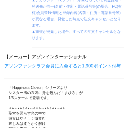
▲アカウント・FCナンバーが異なっていても登録者・
発送先が同一(名前・住所・電話番号等)の場合、FC(有
料)会員登録情報と登録内容(名前・住所・電話番号等)
が異なる場合、発覚した時点で注文キャンセルとなり
ます。
▲重複が発覚した場合、すべての注文キャンセルとな
ります。
【メーカー】
アゾンインターナショナル
アゾンファンクラブ会員に入会すると1,900ポイント付与
「Happiness Clover」シリーズより
シスター風の衣装に身を包んだ「まひろ」が
1/6スケールで登場です。
✧⋄⋆⋅⋆⋄✧⋄⋆⋅⋆⋄✧⋄⋆⋅⋆⋄✧⋄⋆⋅⋆⋄✧
聖堂を照らす光の中で
彼女はやさしく微笑む
哀しみは柔らかく解け