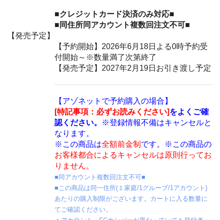
■クレジットカード決済のみ対応■
■同住所同アカウント複数回注文不可■
【発売予定】
【予約開始】2026年6月18日よる0時予約受
付開始～※数量満了次第終了
【発売予定】2027年2月19日お引き渡し予定
【アゾネットで予約購入の場合】
[特記事項：必ずお読みください]
をよくご確
認ください。
※登録情報不備はキャンセルと
なります。
※この商品は
全額前金制
です。※この商品の
お客様都合によるキャンセルは原則行ってお
りません。
■同アカウント複数回注文不可■
■この商品は同一住所(１家庭/1グループ/1アカウント)
あたりの購入制限がございます。カートに入る数量に
てご確認ください。