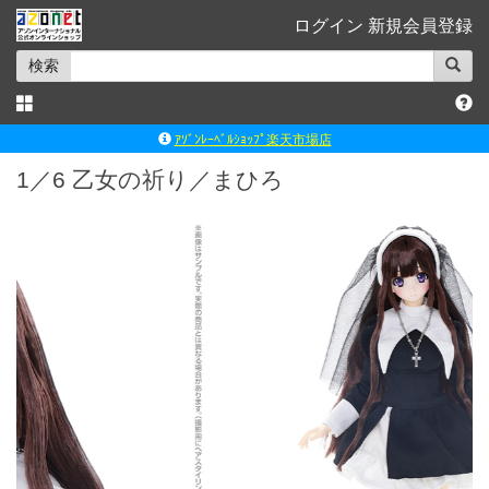
ログイン
新規会員登録
検索
ｱｿﾞﾝﾚｰﾍﾞﾙｼｮｯﾌﾟ楽天市場店
アゾンダイレクトストア
1／6 乙女の祈り／まひろ
ｱｿﾞﾝｵﾝﾗｲﾝｼｮｯﾌﾟX
よくあるご質問（Q&A）
◆◆さとふる◆◆