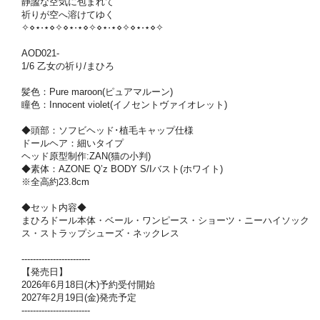
静謐な空気に包まれて
祈りが空へ溶けてゆく
✧⋄⋆⋅⋆⋄✧⋄⋆⋅⋆⋄✧⋄⋆⋅⋆⋄✧⋄⋆⋅⋆⋄✧
AOD021-
1/6 乙女の祈り/まひろ
髪色：Pure maroon(ピュアマルーン)
瞳色：Innocent violet(イノセントヴァイオレット)
◆頭部：ソフビヘッド･植毛キャップ仕様
ドールヘア：細いタイプ
ヘッド原型制作:ZAN(猫の小判)
◆素体：AZONE Q’z BODY S/Iバスト(ホワイト)
※全高約23.8cm
◆セット内容◆
まひろドール本体・ベール・ワンピース・ショーツ・ニーハイソック
ス・ストラップシューズ・ネックレス
------------------------
【発売日】
2026年6月18日(木)予約受付開始
2027年2月19日(金)発売予定
------------------------