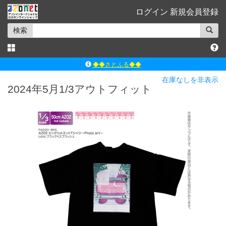
ログイン
新規会員登録
検索
◆◆さとふる◆◆
ｱｿﾞﾝﾚｰﾍﾞﾙｼｮｯﾌﾟ楽天市場店
在庫なしを非表示
2024年5月1/3アウトフィット
アゾンダイレクトストア
ｱｿﾞﾝｵﾝﾗｲﾝｼｮｯﾌﾟX
よくあるご質問（Q&A）