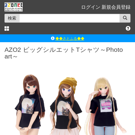
ログイン
新規会員登録
検索
◆◆さとふる◆◆
ｱｿﾞﾝﾚｰﾍﾞﾙｼｮｯﾌﾟ楽天市場店
AZO2 ビッグシルエットTシャツ～Photo
art～
アゾンダイレクトストア
ｱｿﾞﾝｵﾝﾗｲﾝｼｮｯﾌﾟX
よくあるご質問（Q&A）