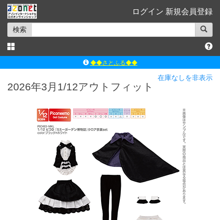
ログイン
新規会員登録
検索
◆◆さとふる◆◆
ｱｿﾞﾝﾚｰﾍﾞﾙｼｮｯﾌﾟ楽天市場店
在庫なしを非表示
2026年3月1/12アウトフィット
アゾンダイレクトストア
ｱｿﾞﾝｵﾝﾗｲﾝｼｮｯﾌﾟX
よくあるご質問（Q&A）