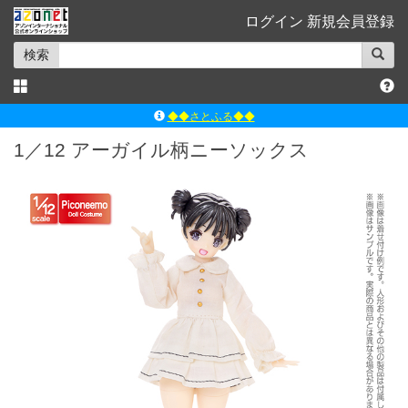
ログイン
新規会員登録
検索
◆◆さとふる◆◆
ｱｿﾞﾝﾚｰﾍﾞﾙｼｮｯﾌﾟ楽天市場店
1／12 アーガイル柄ニーソックス
アゾンダイレクトストア
ｱｿﾞﾝｵﾝﾗｲﾝｼｮｯﾌﾟX
よくあるご質問（Q&A）