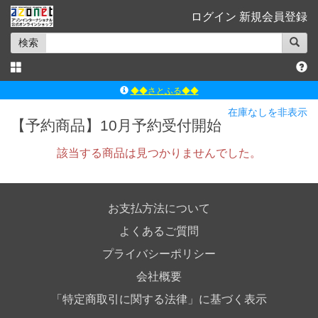
ログイン
新規会員登録
検索
◆◆さとふる◆◆
ｱｿﾞﾝﾚｰﾍﾞﾙｼｮｯﾌﾟ楽天市場店
在庫なしを非表示
【予約商品】10月予約受付開始
アゾンダイレクトストア
該当する商品は見つかりませんでした。
ｱｿﾞﾝｵﾝﾗｲﾝｼｮｯﾌﾟX
よくあるご質問（Q&A）
お支払方法について
よくあるご質問
プライバシーポリシー
会社概要
「特定商取引に関する法律」に基づく表示