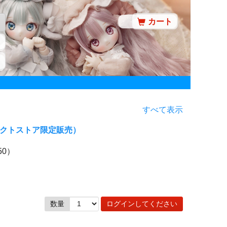
カート
すべて表示
レクトストア限定販売）
50）
数量
ログインしてください