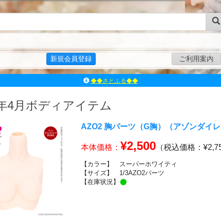
新規会員登録
ご利用案内
◆◆さとふる◆◆
ｱｿﾞﾝﾚｰﾍﾞﾙｼｮｯﾌﾟ楽天市場店
アゾンダイレクトストア
25年4月ボディアイテム
ｱｿﾞﾝｵﾝﾗｲﾝｼｮｯﾌﾟX
よくあるご質問（Q&A）
AZO2 胸パーツ（G胸）（アゾンダイ
◆◆さとふる◆◆
¥2,500
本体価格：
（税込価格：¥2,7
【カラー】
スーパーホワイティ
【サイズ】
1/3AZO2パーツ
【在庫状況】