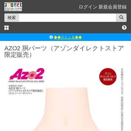
ログイン
新規会員登録
検索
◆◆さとふる◆◆
ｱｿﾞﾝﾚｰﾍﾞﾙｼｮｯﾌﾟ楽天市場店
AZO2 胴パーツ（アゾンダイレクトストア
限定販売）
アゾンダイレクトストア
ｱｿﾞﾝｵﾝﾗｲﾝｼｮｯﾌﾟX
よくあるご質問（Q&A）