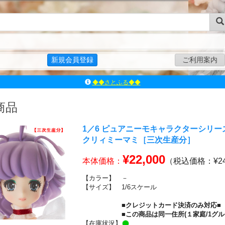
新規会員登録
ご利用案内
◆◆さとふる◆◆
ｱｿﾞﾝﾚｰﾍﾞﾙｼｮｯﾌﾟ楽天市場店
アゾンダイレクトストア
商品
ｱｿﾞﾝｵﾝﾗｲﾝｼｮｯﾌﾟX
よくあるご質問（Q&A）
1／6 ピュアニーモキャラクターシリー
クリィミーマミ［三次生産分］
◆◆さとふる◆◆
¥22,000
本体価格：
（税込価格：¥24
【カラー】
－
【サイズ】
1/6スケール
■クレジットカード決済のみ対応■
■この商品は同一住所(１家庭/1グ
【在庫状況】