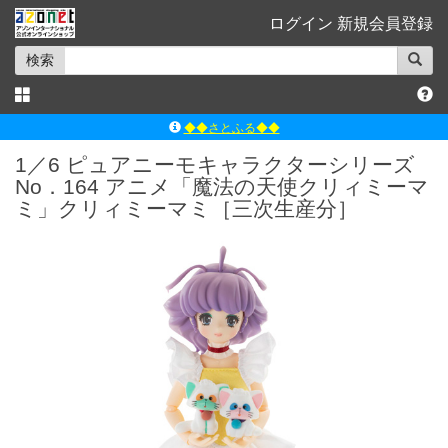
ログイン
新規会員登録
検索
◆◆さとふる◆◆
ｱｿﾞﾝﾚｰﾍﾞﾙｼｮｯﾌﾟ楽天市場店
1／6 ピュアニーモキャラクターシリーズ
No．164 アニメ「魔法の天使クリィミーマ
アゾンダイレクトストア
ミ」クリィミーマミ［三次生産分］
ｱｿﾞﾝｵﾝﾗｲﾝｼｮｯﾌﾟX
よくあるご質問（Q&A）