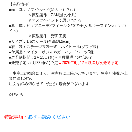
【商品情報】
●頭 部：ソフビヘッド(髪の毛も含む)
※原型製作：ZAN(猫の小判)
※マスクペイント：思い当たる
●素 体：ピュアニーモ2フィール S/女の子(シルキースキンver./ホワ
イト)
※原型製作：澤田工房
●サイズ：1/6スケール(全高約26cm)
●衣 装：ステージ衣装一式、ハイヒール(ソフビ製)
●付属品：マイク・ポジ＆ネガ・ハンドパーツ5種
●ご予約期間：1月23日(金)～※数量満了次第終了
●発売予定：5月22日(金)予定
→2026年6月12日以降順次発送予定
・生産上の都合により、生産数に上限がございます。生産可能数が上
限に達し次第、
注文を締め切らせていただく場合がございます。
©ぴえろ
特記事項：
必ずお読みください