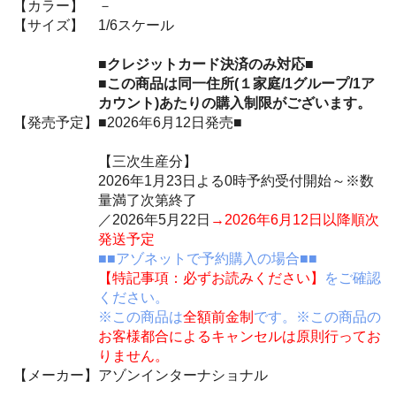
【カラー】
－
【サイズ】
1/6スケール
■クレジットカード決済のみ対応■
■この商品は同一住所(１家庭/1グループ/1ア
カウント)あたりの購入制限がございます。
【発売予定】
■2026年6月12日発売■
【三次生産分】
2026年1月23日よる0時予約受付開始～※数
量満了次第終了
／2026年5月22日
→2026年6月12日以降順次
発送予定
■■アゾネットで予約購入の場合■■
【特記事項：必ずお読みください】
をご確認
ください。
※この商品は
全額前金制
です。※この商品の
お客様都合によるキャンセルは原則行ってお
りません。
【メーカー】
アゾンインターナショナル