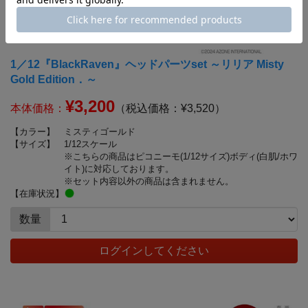
1／12『BlackRaven』ヘッドパーツset ～リリア Misty
Gold Edition．～
¥3,200
本体価格：
（税込価格：¥3,520）
【カラー】
ミスティゴールド
【サイズ】
1/12スケール
※こちらの商品はピコニーモ(1/12サイズ)ボディ(白肌/ホワ
イト)に対応しております。
※セット内容以外の商品は含まれません。
【在庫状況】
数量
ログインしてください