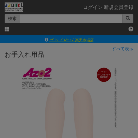
ログイン
新規会員登録
検索
ｱｿﾞﾝﾚｰﾍﾞﾙｼｮｯﾌﾟ楽天市場店
アゾンダイレクトストア
すべて表示
お手入れ用品
ｱｿﾞﾝｵﾝﾗｲﾝｼｮｯﾌﾟX
よくあるご質問（Q&A）
◆◆さとふる◆◆