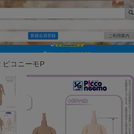
新規会員登録
ご利用案内
ｱｿﾞﾝﾚｰﾍﾞﾙｼｮｯﾌﾟ楽天市場店
アゾンダイレクトストア
2 ピコニーモP
ｱｿﾞﾝｵﾝﾗｲﾝｼｮｯﾌﾟX
よくあるご質問（Q&A）
◆◆さとふる◆◆