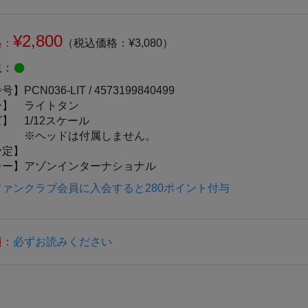
¥2,800
格：
（税込価格：¥3,080）
況：
番号】
PCN036-LIT /
4573199840499
ー】
ライトタン
ズ】
1/12スケール
※ヘッドは付属しません。
予定】
カー】
アゾンインターナショナル
ァンクラブ会員に入会すると280ポイント付与
項：
必ずお読みください