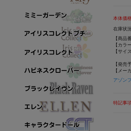
本体価
在庫状
【商品
【カラ
【サイ
【発売
【メー
アゾンフ
特記事