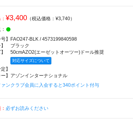
¥3,400
格：
（税込価格：¥3,740）
況：
番号】
FAO247-BLK /
4573199840598
ー】
ブラック
ズ】
50cmAZO2(エーゼットオーツー)ドール推奨
対応サイズについて
予定】
カー】
アゾンインターナショナル
ァンクラブ会員に入会すると340ポイント付与
項：
必ずお読みください