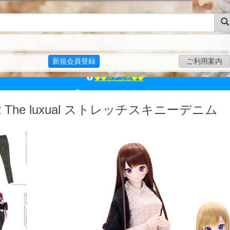
新規会員登録
ご利用案内
ｱｿﾞﾝﾚｰﾍﾞﾙｼｮｯﾌﾟ楽天市場店
アゾンダイレクトストア
2 The luxual ストレッチスキニーデニム
ｱｿﾞﾝｵﾝﾗｲﾝｼｮｯﾌﾟX
よくあるご質問（Q&A）
◆◆さとふる◆◆