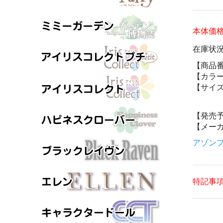
本体価
在庫状
【商品
【カラ
【サイ
【発売
【メー
アゾンフ
特記事