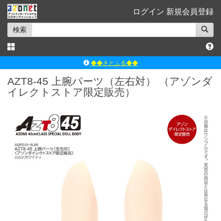
ログイン
新規会員登録
検索
◆◆さとふる◆◆
ｱｿﾞﾝﾚｰﾍﾞﾙｼｮｯﾌﾟ楽天市場店
AZT8-45 上腕パーツ（左右対） （アゾンダ
イレクトストア限定販売）
アゾンダイレクトストア
ｱｿﾞﾝｵﾝﾗｲﾝｼｮｯﾌﾟX
よくあるご質問（Q&A）