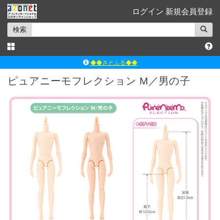
ログイン
新規会員登録
検索
◆◆さとふる◆◆
ｱｿﾞﾝﾚｰﾍﾞﾙｼｮｯﾌﾟ楽天市場店
ピュアニーモフレクション M／男の子
アゾンダイレクトストア
ｱｿﾞﾝｵﾝﾗｲﾝｼｮｯﾌﾟX
よくあるご質問（Q&A）