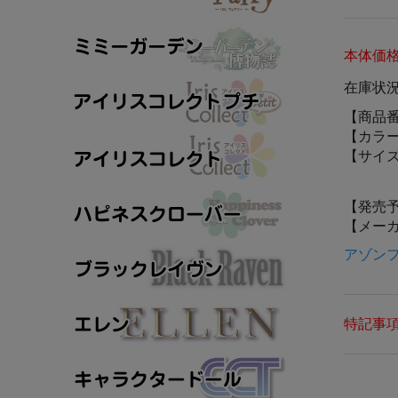
本体価
在庫状
【商品
【カラ
【サイ
【発売
【メー
アゾンフ
特記事