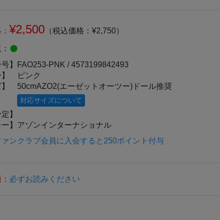
¥2,500
格：
（税込価格：¥2,750）
況：
番号】
FAO253-PNK /
4573199842493
ー】
ピンク
ズ】
50cmAZO2(エーゼットオーツー)ドール推奨
対応サイズについて
予定】
カー】
アゾンインターナショナル
ァンクラブ会員に入会すると250ポイント付与
項：
必ずお読みください