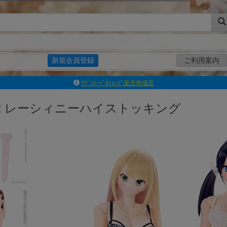
新規会員登録
ご利用案内
ｱｿﾞﾝﾚｰﾍﾞﾙｼｮｯﾌﾟ楽天市場店
アゾンダイレクトストア
O2 レーシィニーハイストッキング
ｱｿﾞﾝｵﾝﾗｲﾝｼｮｯﾌﾟX
よくあるご質問（Q&A）
◆◆さとふる◆◆