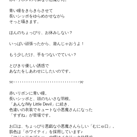
青い瞳をきらきらさせて
長いシッポをゆらめかせながら
そっと囁きます。
ほんのちょっぴり、お休みしない？
いっぱい頑張ったから、遊んじゃおうよ！
もう少しだけ、手をつないでていい？
とびきり優しい誘惑で
あなたをしあわせにしたいのです。
୨୧･･･････････････････････････････୨୧
赤いリボンに青い瞳。
長いシッポと、頭のちいさな羽根。
「あんな/My Little Devil」に続き、
色違いの衣装でキュートな小悪魔さんになった
「すずね」が登場です。
お口は、ちょっぴり悪戯な小悪魔さんらしい「むにゅ口」。
肌色は「ホワイティ」を採用しています♪