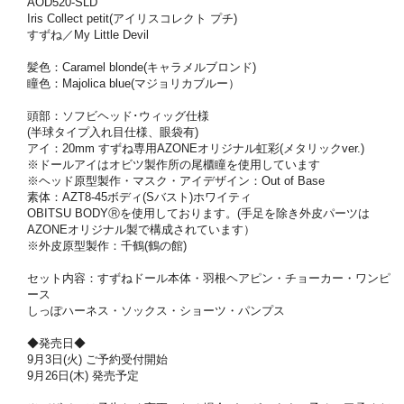
AOD520-SLD
Iris Collect petit(アイリスコレクト プチ)
すずね／My Little Devil
髪色：Caramel blonde(キャラメルブロンド)
瞳色：Majolica blue(マジョリカブルー）
頭部：ソフビヘッド･ウィッグ仕様
(半球タイプ入れ目仕様、眼袋有)
アイ：20mm すずね専用AZONEオリジナル虹彩(メタリックver.)
※ドールアイはオビツ製作所の尾櫃瞳を使用しています
※ヘッド原型製作・マスク・アイデザイン：Out of Base
素体：AZT8-45ボディ(Sバスト)ホワイティ
OBITSU BODYⓇを使用しております。(手足を除き外皮パーツは
AZONEオリジナル製で構成されています）
※外皮原型製作：千鶴(鶴の館)
セット内容：すずねドール本体・羽根ヘアピン・チョーカー・ワンピ
ース
しっぽハーネス・ソックス・ショーツ・パンプス
◆発売日◆
9月3日(火) ご予約受付開始
9月26日(木) 発売予定