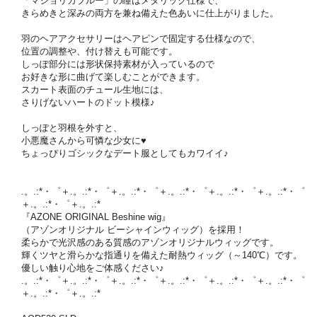
「マジョリカブルー」の瞳はメタリック仕様で、
きらめきと深みの両方を兼ね備えた色あいに仕上がりました。
羽のヘアアクセサリーはヘアピンで固定する仕様なので、
位置の調整や、付け替えも可能です。
しっぽ部分には形状保持素材が入っているので
お好きな形に曲げて楽しむことができます。
スカート表面のチュール生地には、
さりげないハートのドット模様♪
しっぽと羽根を外すと、
小悪魔さんから可憐な少女に♥
ちょっぴりゴシックなデート服としてもカワイイ♪
.。.:*・゜＋.。.:*・゜＋.。.:*・゜＋.。.:*・゜＋.。.:*・゜＋.。.:*・゜
＋.。.:*・゜＋.。.:*
『AZONE ORIGINAL Beshine wig』
（アゾンオリジナル ビーシャインウィッグ）を採用！
柔らかで光沢感のある質感のアゾンオリジナルウィッグです。
輝くツヤと滑らかな指通りを備えた耐熱ウィッグ（～140℃）です。
優しい触り心地をご体感ください♪
.。.:*・゜＋.。.:*・゜＋.。.:*・゜＋.。.:*・゜＋.。.:*・゜＋.。.:*・゜
＋.。.:*・゜＋.。.:*