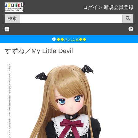
ログイン
新規会員登録
検索
◆◆さとふる◆◆
ｱｿﾞﾝﾚｰﾍﾞﾙｼｮｯﾌﾟ楽天市場店
すずね／My Little Devil
アゾンダイレクトストア
ｱｿﾞﾝｵﾝﾗｲﾝｼｮｯﾌﾟX
よくあるご質問（Q&A）
◆◆さとふる◆◆