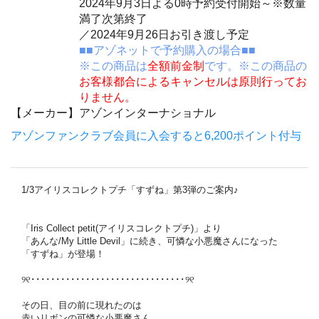
2024年9月3日よる0時予約受付開始～※数量
満了次第終了
／2024年9月26日お引き渡し予定
■■アゾネットで予約購入の場合■■
※この商品は
全額前金制
です。※この商品の
お客様都合によるキャンセルは原則行ってお
りません。
【メーカー】
アゾンインターナショナル
アゾンファンクラブ会員に入会すると6,200ポイント付与
1/3アイリスコレクトプチ「すずね」第3弾のご案内♪
「Iris Collect petit(アイリスコレクトプチ)」より
「あんな/My Little Devil」に続き、可憐な小悪魔さんになった
「すずね」が登場！
୨୧･･･････････････････････････････୨୧
その日、目の前に現れたのは
赤いリボンの可憐な小悪魔さん。