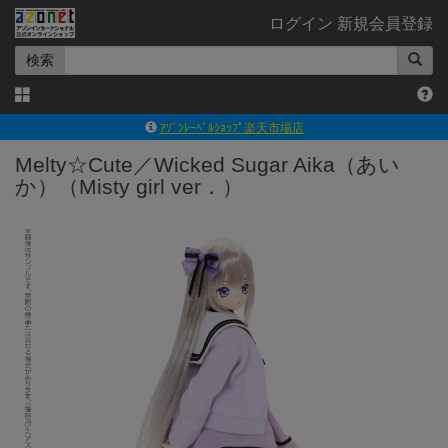
ログイン
新規会員登録
検索
ｱｿﾞﾝﾚｰﾍﾞﾙｼｮｯﾌﾟ楽天市場店
アゾンダイレクトストア
Melty☆Cute／Wicked Sugar Aika（あい
か）（Misty girl ver．）
ｱｿﾞﾝｵﾝﾗｲﾝｼｮｯﾌﾟX
よくあるご質問（Q&A）
◆◆さとふる◆◆