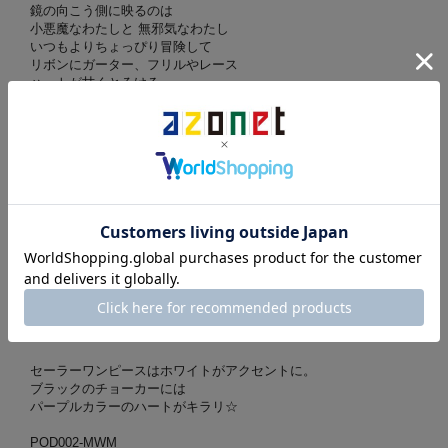
鏡の向こう側に映るのは
小悪魔なわたしと 無邪気なわたし
いつもよりちょっぴり冒険して
リボンにガーター、フリルやレース
ハートが甘くとろける
“ワガママにカワイイ”お洋服で
初めての街へでかけるの
♡・。・。♡・。・。♡・。・。♡・。・。♡
「Misty girl ver.」は、
「ぽよ口」仕様での登場！お洋服はパープル×ブラックの
小悪魔的なカラーリング♪
カーディガンの下にはブラックのコルセット！
ソックスも網目生地でちょっぴり大人っぽく…
ふわふわのポシェットも
お洋服に合わせてパープル×ブラックに変身！
セーラーワンピースはホワイトがアクセントに。
ブラックのチョーカーには
パープルカラーのハートがキラリ☆
POD002-MWM