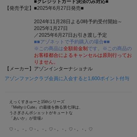
■クレジットカード決済のみ対応■
【発売予定】
■2025年6月27日発売■
2024年11月28日よる0時予約受付開始～
2025年1月27日
／2025年6月27日お引き渡し予定
■■アゾネットで予約購入の場合■■
※この商品は
全額前金制
です。※この商品の
お客様都合によるキャンセルは原則行ってお
りません。
【メーカー】
アゾンインターナショナル
アゾンファンクラブ会員に入会すると1,600ポイント付与
えっくすきゅーと15thシリーズ
『Melty☆Cute』の最後を飾る第七弾は、
うさぎさんポシェットがキュートな
「あいか」が登場♪
♡・。・。♡・。・。♡・。・。♡・。・。♡