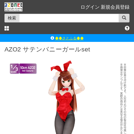
ログイン
新規会員登録
検索
◆◆さとふる◆◆
ｱｿﾞﾝﾚｰﾍﾞﾙｼｮｯﾌﾟ楽天市場店
AZO2 サテンバニーガールset
アゾンダイレクトストア
ｱｿﾞﾝｵﾝﾗｲﾝｼｮｯﾌﾟX
よくあるご質問（Q&A）