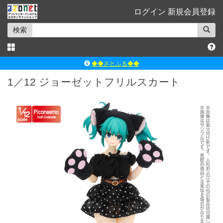
ログイン
新規会員登録
検索
◆◆さとふる◆◆
ｱｿﾞﾝﾚｰﾍﾞﾙｼｮｯﾌﾟ楽天市場店
1／12 ジョーゼットフリルスカート
アゾンダイレクトストア
ｱｿﾞﾝｵﾝﾗｲﾝｼｮｯﾌﾟX
よくあるご質問（Q&A）