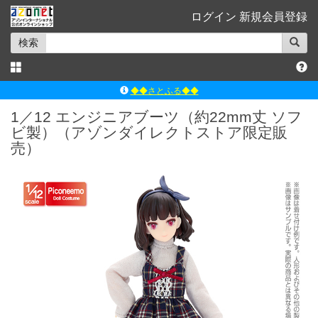
ログイン
新規会員登録
検索
◆◆さとふる◆◆
ｱｿﾞﾝﾚｰﾍﾞﾙｼｮｯﾌﾟ楽天市場店
1／12 エンジニアブーツ（約22mm丈 ソフ
ビ製）（アゾンダイレクトストア限定販
アゾンダイレクトストア
売）
ｱｿﾞﾝｵﾝﾗｲﾝｼｮｯﾌﾟX
よくあるご質問（Q&A）