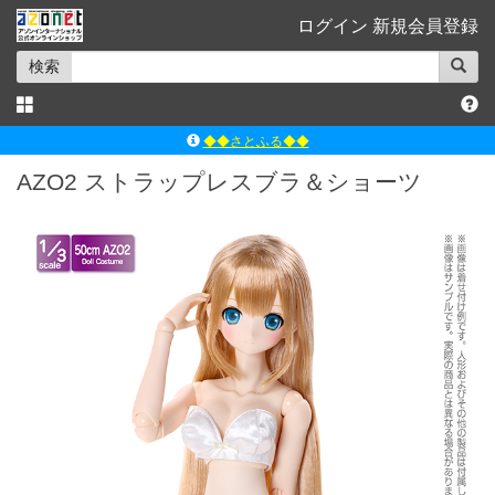
ログイン
新規会員登録
検索
◆◆さとふる◆◆
ｱｿﾞﾝﾚｰﾍﾞﾙｼｮｯﾌﾟ楽天市場店
AZO2 ストラップレスブラ＆ショーツ
アゾンダイレクトストア
ｱｿﾞﾝｵﾝﾗｲﾝｼｮｯﾌﾟX
よくあるご質問（Q&A）