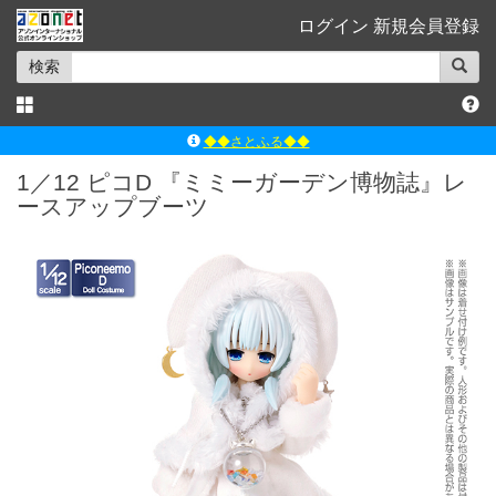
ログイン
新規会員登録
検索
◆◆さとふる◆◆
ｱｿﾞﾝﾚｰﾍﾞﾙｼｮｯﾌﾟ楽天市場店
1／12 ピコD 『ミミーガーデン博物誌』レ
ースアップブーツ
アゾンダイレクトストア
ｱｿﾞﾝｵﾝﾗｲﾝｼｮｯﾌﾟX
よくあるご質問（Q&A）