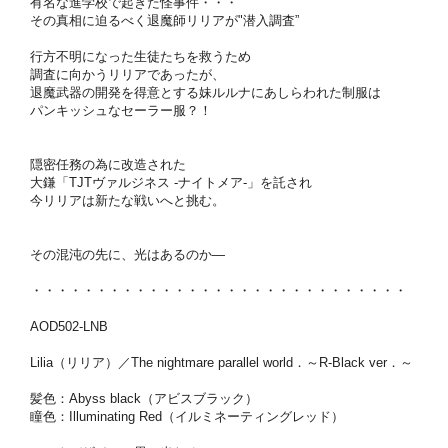
有名な進学校で起きた怪事件・・・
その真相に迫るべく退魔師リリアが"潜入調査”
行方不明になった生徒たちを救うため
調査に向かうリリアであったが、
退魔武器の開発を得意とする妹ルルナにあしらわれた制服は
パンキッシュなセーラー服？！
隠密任務の為に改造された
大鎌「TJTヴァルジネス -ナイトメア-」を託され
今リリアは新たな戦いへと挑む。
その混沌の先に、光はあるのか―
・・・・・・・・・・・・・・・・・・・・・・・・・・・・・
AOD502-LNB
Lilia（リリア）／The nightmare parallel world．～R-Black ver．～
髪色：Abyss black（アビスブラック）
瞳色：Illuminating Red（イルミネーティングレッド）