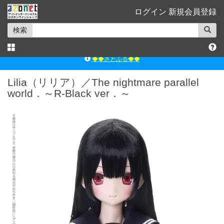
ログイン
新規会員登録
検索
◆◆さとふる◆◆
ｱｿﾞﾝﾚｰﾍﾞﾙｼｮｯﾌﾟ楽天市場店
Lilia（リリア）／The nightmare parallel
アゾンダイレクトストア
world．～R-Black ver．～
ｱｿﾞﾝｵﾝﾗｲﾝｼｮｯﾌﾟX
よくあるご質問（Q&A）
◆◆さとふる◆◆