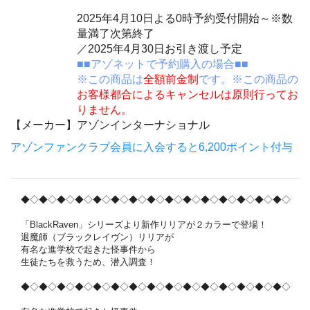
2025年4月10日よる0時予約受付開始～※数
量満了次第終了
／2025年4月30日お引き渡し予定
■■アゾネットで予約購入の場合■■
※この商品は
全額前金制
です。※この商品の
お客様都合によるキャンセルは原則行ってお
りません。
【メーカー】
アゾンインターナショナル
アゾンファンクラブ会員に入会すると6,200ポイント付与
◆◇◆◇◆◇◆◇◆◇◆◇◆◇◆◇◆◇◆◇◆◇◆◇◆◇◆◇◆◇
「BlackRaven」シリーズより新作リリアが２カラーで登場！
退魔師（ブラックレイヴン）リリアが
有名な進学校で起きた怪事件から
生徒たちを救うため、潜入調査！
◆◇◆◇◆◇◆◇◆◇◆◇◆◇◆◇◆◇◆◇◆◇◆◇◆◇◆◇◆◇