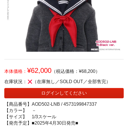
¥62,000
本体価格：
（税込価格：¥68,200）
在庫状況：
（在庫無し／SOLD OUT／全部售完）
ログインしてください
【商品番号】
AOD502-LNB /
4573199847337
【カラー】
－
【サイズ】
1/3スケール
【発売予定】
■2025年4月30日発売■