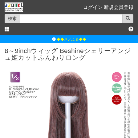
ログイン
新規会員登録
検索
◆◆さとふる◆◆
ｱｿﾞﾝﾚｰﾍﾞﾙｼｮｯﾌﾟ楽天市場店
8～9inchウィッグ Beshineシェリーアンジ
ュ姫カットふんわりロング
アゾンダイレクトストア
ｱｿﾞﾝｵﾝﾗｲﾝｼｮｯﾌﾟX
よくあるご質問（Q&A）