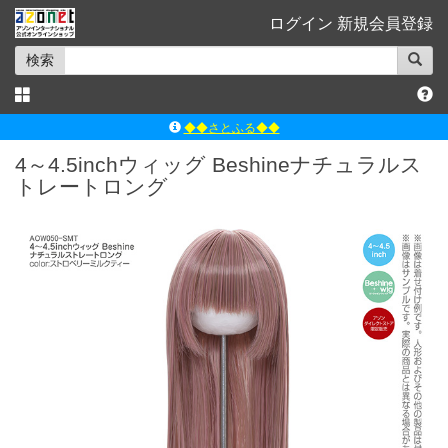
ログイン
新規会員登録
検索
◆◆さとふる◆◆
ｱｿﾞﾝﾚｰﾍﾞﾙｼｮｯﾌﾟ楽天市場店
4～4.5inchウィッグ Beshineナチュラルス
トレートロング
アゾンダイレクトストア
ｱｿﾞﾝｵﾝﾗｲﾝｼｮｯﾌﾟX
よくあるご質問（Q&A）