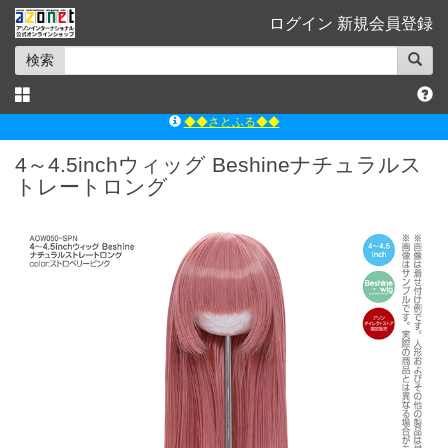
ログイン
新規会員登録
検索
◆◆さとふる◆◆
ｱｿﾞﾝﾚｰﾍﾞﾙｼｮｯﾌﾟ楽天市場店
4～4.5inchウィッグ Beshineナチュラルス
アゾンダイレクトストア
トレートロング
ｱｿﾞﾝｵﾝﾗｲﾝｼｮｯﾌﾟX
よくあるご質問（Q&A）
◆◆さとふる◆◆