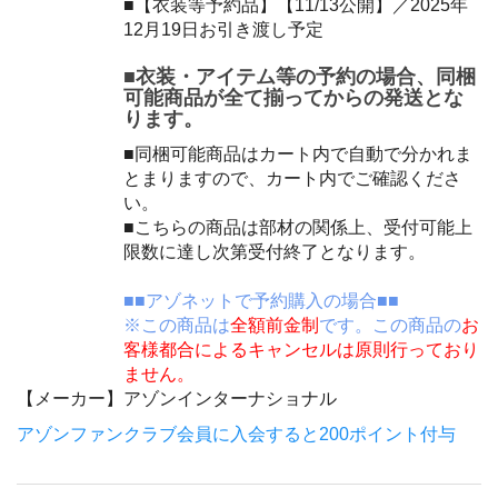
■【衣装等予約品】【11/13公開】／2025年
12月19日お引き渡し予定
■衣装・アイテム等の予約の場合、同梱
可能商品が全て揃ってからの発送とな
ります。
■同梱可能商品はカート内で自動で分かれま
とまりますので、カート内でご確認くださ
い。
■こちらの商品は部材の関係上、受付可能上
限数に達し次第受付終了となります。
■■アゾネットで予約購入の場合■■
※この商品は
全額前金制
です。この商品の
お
客様都合によるキャンセルは原則行っており
ません。
【メーカー】
アゾンインターナショナル
アゾンファンクラブ会員に入会すると200ポイント付与