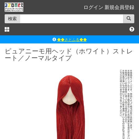
ログイン
新規会員登録
検索
◆◆さとふる◆◆
ｱｿﾞﾝﾚｰﾍﾞﾙｼｮｯﾌﾟ楽天市場店
ピュアニーモ用ヘッド（ホワイト）ストレ
ート／ノーマルタイプ
アゾンダイレクトストア
ｱｿﾞﾝｵﾝﾗｲﾝｼｮｯﾌﾟX
よくあるご質問（Q&A）