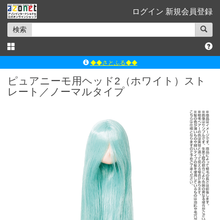
ログイン
新規会員登録
検索
◆◆さとふる◆◆
ｱｿﾞﾝﾚｰﾍﾞﾙｼｮｯﾌﾟ楽天市場店
ピュアニーモ用ヘッド2（ホワイト）スト
レート／ノーマルタイプ
アゾンダイレクトストア
ｱｿﾞﾝｵﾝﾗｲﾝｼｮｯﾌﾟX
よくあるご質問（Q&A）