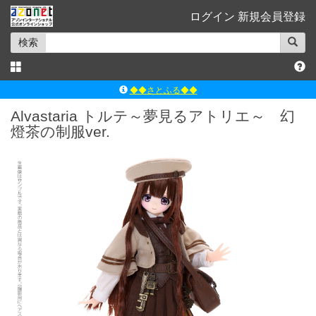
ログイン
新規会員登録
検索
◆◆さとふる◆◆
ｱｿﾞﾝﾚｰﾍﾞﾙｼｮｯﾌﾟ楽天市場店
Alvastaria トルテ～夢見るアトリエ～ 幻
燈茶の制服ver.
アゾンダイレクトストア
ｱｿﾞﾝｵﾝﾗｲﾝｼｮｯﾌﾟX
よくあるご質問（Q&A）