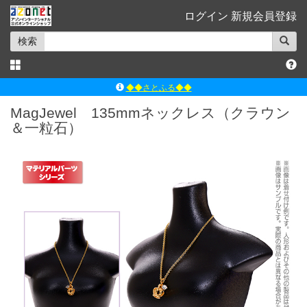
ログイン
新規会員登録
検索
◆◆さとふる◆◆
ｱｿﾞﾝﾚｰﾍﾞﾙｼｮｯﾌﾟ楽天市場店
MagJewel 135mmネックレス（クラウン
アゾンダイレクトストア
＆一粒石）
ｱｿﾞﾝｵﾝﾗｲﾝｼｮｯﾌﾟX
よくあるご質問（Q&A）
◆◆さとふる◆◆