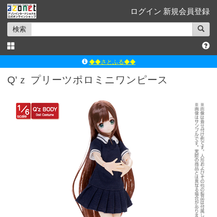
ログイン
新規会員登録
検索
◆◆さとふる◆◆
ｱｿﾞﾝﾚｰﾍﾞﾙｼｮｯﾌﾟ楽天市場店
Q’ｚ プリーツポロミニワンピース
アゾンダイレクトストア
ｱｿﾞﾝｵﾝﾗｲﾝｼｮｯﾌﾟX
よくあるご質問（Q&A）