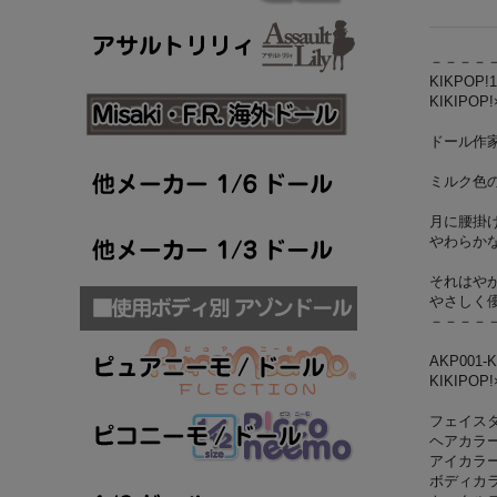
－－－－
KIKPOP
KIKIPOP!
ドール作家「
ミルク色
月に腰掛
やわらか
それはや
やさしく
－－－－
AKP001-
KIKIPOP!×
フェイス
ヘアカラー
アイカラ
ボディカ