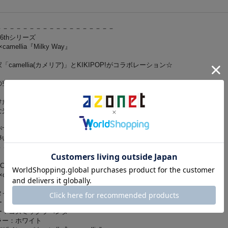
－－－－－－－－－－－－－－－－－－
!16thシリーズ
×camellia『Milky Way』
camellia(カメリア)」とKIKIPOP!がコラボレーション☆
の空にたゆたう、小さな星の工房
けた妖精が、
な光を紡ぎ、そっと星を生み出していく
がて夜空に瞬く、
儚い光の物語
－－－－－－－－－－－－－－－－－－
KCM
camellia Milky Way
タイプ：ムニュクチ
：ダスティピンクMIX
ー：コズミックラベンダー
ラー：ホワイト