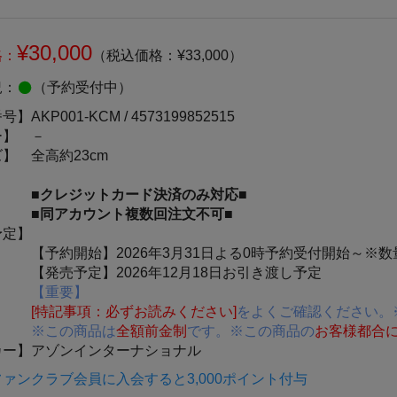
¥30,000
格：
（税込価格：¥33,000）
況：
（予約受付中）
番号】
AKP001-KCM /
4573199852515
ー】
－
ズ】
全高約23cm
■クレジットカード決済のみ対応■
■同アカウント複数回注文不可■
予定】
【予約開始】2026年3月31日よる0時予約受付開始～※
【発売予定】2026年12月18日お引き渡し予定
【重要】
[特記事項：必ずお読みください]
をよくご確認ください。
※この商品は
全額前金制
です。※この商品の
お客様都合
カー】
アゾンインターナショナル
ァンクラブ会員に入会すると3,000ポイント付与