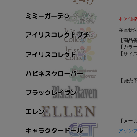
本体価
在庫状
【商品
【カラ
【サイ
【発売
【メー
アゾンフ