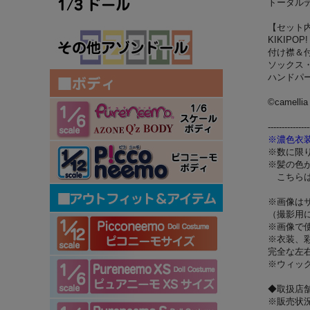
トータルデ
【セット
KIKIP
付け襟＆
ソックス
ハンドパ
©camell
---------------
※濃色衣
※数に限
※髪の色
こちらは
※画像は
（撮影用
※画像で
※衣装、
完全な左
※ウィッ
◆取扱店
※販売状