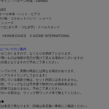
ザイン・パターン作成：camellia"
内容】
OP!ドール本体・ハット・ピアス
付け袖・コルセットパンツ・ショーツ
・シューズ
ーツ(にぎり手・つなぎ手)・ドールスタンド
ia ©KINOKOJUICE © AZONE INTERNATIONAL
---------------------
装についてのご案内
りがございますので、なくなり次第終了となります。
が薄いものは地肌や毛穴が透けて見える場合がございますが、
仕様となりますので予めご了承ください。
サンプルです。実際の商品とは異なる場合があります。
にヘアスタイリングしております）
使用している撮影小物は、セット内容には含まれません。
彩色、ウィッグなどは手作業で制作のため個体差があり、
右対称ではありません。予めご了承ください。
グのハネ部分は、ウィッグ用ワックス等で整えてください。
舗◆
況は各店で異なります。詳細は各店舗へ事前にご確認ください。