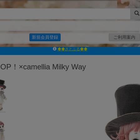
新規会員登録
ご利用案内
ｱｿﾞﾝﾚｰﾍﾞﾙｼｮｯﾌﾟ楽天市場店
アゾンダイレクトストア
POP！×camellia Milky Way
ｱｿﾞﾝｵﾝﾗｲﾝｼｮｯﾌﾟX
よくあるご質問（Q&A）
◆◆さとふる◆◆