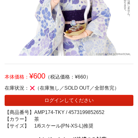
¥600
本体価格：
（税込価格：¥660）
在庫状況：
（在庫無し／SOLD OUT／全部售完）
ログインしてください
【商品番号】
AMP174-TKY /
4573199852652
【カラー】
茶
【サイズ】
1/6スケール(PN-XS-L)推奨