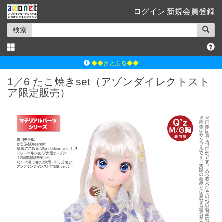
ログイン
新規会員登録
検索
◆◆さとふる◆◆
ｱｿﾞﾝﾚｰﾍﾞﾙｼｮｯﾌﾟ楽天市場店
1／6 たこ焼きset（アゾンダイレクトスト
ア限定販売）
アゾンダイレクトストア
ｱｿﾞﾝｵﾝﾗｲﾝｼｮｯﾌﾟX
よくあるご質問（Q&A）