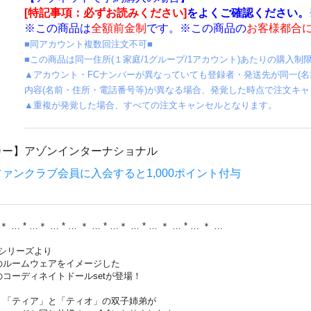
[特記事項：必ずお読みください]
をよくご確認ください。
※この商品は
全額前金制
です。※この商品の
お客様都合
■同アカウント複数回注文不可■
■この商品は同一住所(１家庭/1グループ/1アカウント)あたりの購入
▲アカウント・FCナンバーが異なっていても登録者・発送先が同一(名前
内容(名前・住所・電話番号等)が異なる場合、発覚した時点で注文キ
▲重複が発覚した場合、すべての注文キャンセルとなります。
カー】
アゾンインターナショナル
ァンクラブ会員に入会すると1,000ポイント付与
 ＊ … * …＊ … * … ＊ … * …＊ … * … ＊ … * … ＊ …
riaシリーズより
のルームウェアをイメージした
コーディネイトドールsetが登場！
、「ティア」と「ティオ」の双子姉弟が