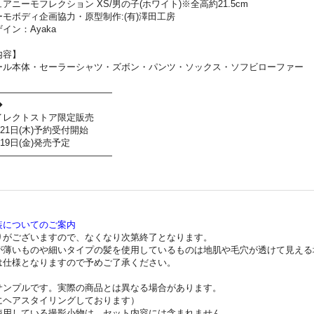
アニーモフレクション XS/男の子(ホワイト)※全高約21.5cm
モボディ企画協力・原型制作:(有)澤田工房
イン：Ayaka
内容】
ール本体・セーラーシャツ・ズボン・パンツ・ソックス・ソフビローファー
—————————————
◆
イレクトストア限定販売
月21日(木)予約受付開始
月19日(金)発売予定
—————————————
装についてのご案内
りがございますので、なくなり次第終了となります。
が薄いものや細いタイプの髪を使用しているものは地肌や毛穴が透けて見える
仕様となりますので予めご了承ください。
サンプルです。実際の商品とは異なる場合があります。
にヘアスタイリングしております）
使用している撮影小物は、セット内容には含まれません。