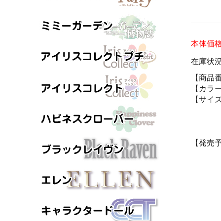
本体価
在庫状
【商品
【カラ
【サイ
【発売