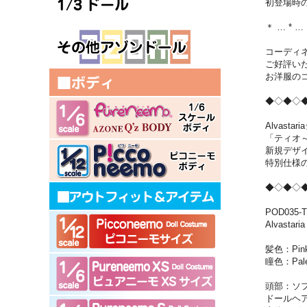
初登場時の
＊ … * …
コーディ
ご好評い
お洋服の
◆◇◆◇
Alvasta
「ティオ
新規デザ
特別仕様の
◆◇◆◇
POD035-
Alvas
髪色：Pin
瞳色：Pal
頭部：ソ
ドールヘ