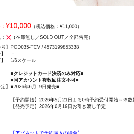
¥10,000
格：
（税込価格：¥11,000）
況：
（在庫無し／SOLD OUT／全部售完）
番号】
POD035-TCV /
4573199853338
ー】
－
ズ】
1/6スケール
■クレジットカード決済のみ対応■
■同アカウント複数回注文不可■
予定】
■2026年6月19日発売■
【予約開始】2026年5月21日よる0時予約受付開始～※
【発売予定】2026年6月19日お引き渡し予定
【アゾネットで予約購入の場合】