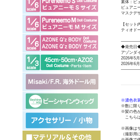
素体：ピュ
ピュアニー
マスクデザ
【セット
ティオド
————
◆発売日
アゾンダ
2026年5
2026年6
————
※濃色衣
※数に限
※髪の色
こちらは
※画像は
（撮影用
※画像で