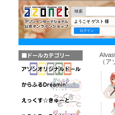
検索
ようこそ ゲスト 様
ログイン
Alv
（ア