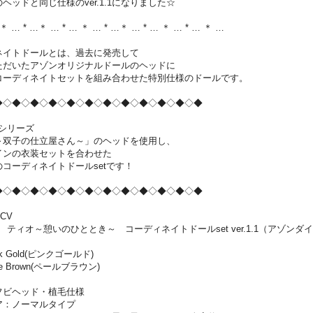
ヘッドと同じ仕様のver.1.1になりました☆
 ＊ … * …＊ … * … ＊ … * …＊ … * … ＊ … * … ＊ …
ネイトドールとは、過去に発売して
ただいたアゾンオリジナルドールのヘッドに
コーディネイトセットを組み合わせた特別仕様のドールです。
◆◇◆◇◆◇◆◇◆◇◆◇◆◇◆◇◆◇◆◇◆◇◆
riaシリーズ
～双子の仕立屋さん～」のヘッドを使用し、
インの衣装セットを合わせた
コーディネイトドールsetです！
◆◇◆◇◆◇◆◇◆◇◆◇◆◇◆◇◆◇◆◇◆◇◆
TCV
taria ティオ～憩いのひととき～ コーディネイトドールset ver.1.1（アゾ
k Gold(ピンクゴールド)
e Brown(ペールブラウン)
フビヘッド・植毛仕様
ア：ノーマルタイプ