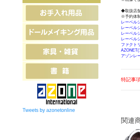
◆取扱店
※予約体
レーベル
レーベル
レーベル
レーベル
ファクト
AZONET
アゾンレ
特記事
Tweets by azonetonline
関連