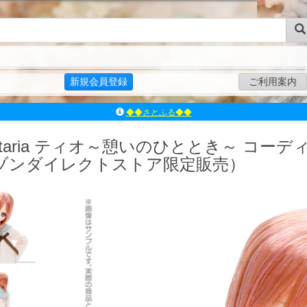
新規会員登録
ご利用案内
ｱｿﾞﾝﾚｰﾍﾞﾙｼｮｯﾌﾟ楽天市場店
アゾンダイレクトストア
astaria ティオ～憩いのひととき～ コーデ
ｱｿﾞﾝｵﾝﾗｲﾝｼｮｯﾌﾟX
ゾンダイレクトストア限定販売）
よくあるご質問（Q&A）
◆◆さとふる◆◆