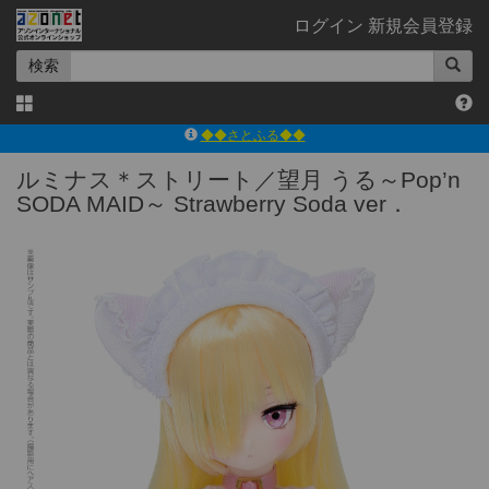
ログイン
新規会員登録
検索
◆◆さとふる◆◆
ｱｿﾞﾝﾚｰﾍﾞﾙｼｮｯﾌﾟ楽天市場店
ルミナス＊ストリート／望月 うる～Pop’n
アゾンダイレクトストア
SODA MAID～ Strawberry Soda ver．
ｱｿﾞﾝｵﾝﾗｲﾝｼｮｯﾌﾟX
よくあるご質問（Q&A）
◆◆さとふる◆◆