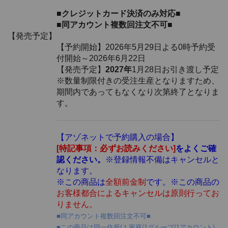
■クレジットカード決済のみ対応■
■同アカウント複数回注文不可■
【発売予定】
【予約開始】2026年5月29日よる0時予約受
付開始～2026年6月22日
【発売予定】
2027年
1月28日お引き渡し予定
※数量制限付きの受注生産となりますため、
期間内であってもなくなり次第終了となりま
す。
【アゾネットで予約購入の場合】
[特記事項：必ずお読みください]
をよくご確
認ください。
※登録情報不備はキャンセルと
なります。
※この商品は
全額前金制
です。※この商品の
お客様都合によるキャンセルは原則行ってお
りません。
■同アカウント複数回注文不可■
■この商品は同一住所(１家庭/1グループ/1アカウント)