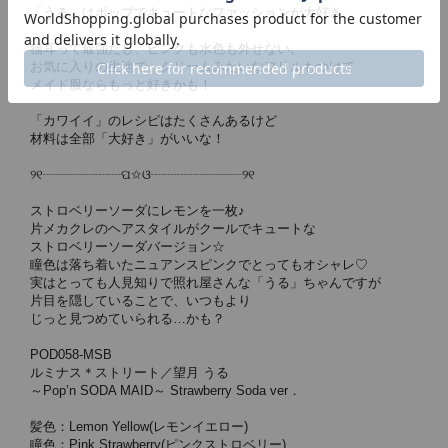
「うる」はポップでキュートなファッションが大好き。
猫耳って最強だし、ピンクも水色も外せない。
お気に入りの生地で、クリームみたいなフリルもつけて
メイド服ならもっと好きかも！
「カワイイ」のレシピはたくさんあるけど
材料は全部「大好き」がいいな！
୨୧┈┈┈┈┈┈ପ✩ଓ┈┈┈┈┈┈┈୨୧
ストロベリーソーダにレモンを一枚♪
片メカクレのヘアスタイルがクールでキュートな
ストロベリーソーダバージョン☆
瞳色は落ち着いたニュアンスピンクでとってもオシャレ♡
実はとっても人見知りで照れ屋さんな「うる」ちゃんですが
片目を隠していることで、いつもより
じっと見つめていられる…かも？
POD058-MSB
ルミナス＊ストリート／望月 うる
～Pop’n SODA MAID～ Strawberry Soda ver．
髪色：Lemon Yellow(レモンイエロー)
瞳色：Pink Strawberry(ピンクストロベリー)