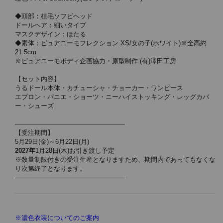
◆頭部：植毛ソフビヘッド
ドールヘア：細いタイプ
マスクデザイン：ほたる
◆素体：ピュアニーモフレクション XS/女の子(ホワイト)※全高約
21.5cm
※ピュアニーモボディ企画協力・原型制作:(有)澤田工房
【セット内容】
うるドール本体・カチューシャ・チョーカー・ワンピース
エプロン・パニエ・ショーツ・ニーハイストッキング・レッグカバ
ー・シューズ
—————————————————
【受注期間】
5月29日(金)～6月22日(月)
2027年
1月28日(木)お引き渡し予定
※数量制限付きの受注生産となりますため、期間内であってもなくな
り次第終了となります。
—————————————————
※濃色衣装についてのご案内