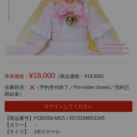
¥18,000
本体価格：
（税込価格：¥19,800）
在庫状況：
（予約受付終了／Pre-order closed／預約已
經結束）
ログインしてください
【商品番号】
POD058-MSS /
4573199853345
【カラー】
－
【サイズ】
1/6スケール