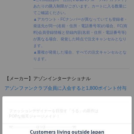
あたりの購入制限がございます。カートに入る数量に
てご確認ください。
▲アカウント・FCナンバーが異なっていても登録者・
発送先が同一(名前・住所・電話番号等)の場合、FC(有
料)会員登録情報と登録内容(名前・住所・電話番号等)
が異なる場合、発覚した時点で注文キャンセルとなり
ます。
▲重複が発覚した場合、すべての注文キャンセルとな
ります。
【メーカー】
アゾンインターナショナル
アゾンファンクラブ会員に入会すると1,800ポイント付与
ファッションデザイナーを目指す「うる」の新作は
POPな猫耳ジャージメイド！
୨୧┈┈┈┈┈┈ପ✩ଓ┈┈┈┈┈┈┈୨୧