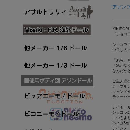
アゾンフ
KIKIPOP
『ショコラな
ショコラ
仲良しの
「あら、
「急がな
なんだか
ご主人様
テーブル
キャンド
ティーパ
アイモー
ショコラ
いつもよ
ヘアは3色
ツインテ