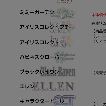
本体価
在庫状
【商品
【カラ
【サイ
【発売
【メー