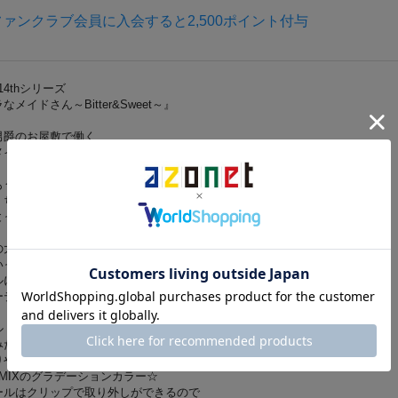
ァンクラブ会員に入会すると2,500ポイント付与
!14thシリーズ
メイドさん～Bitter&Sweet～』
男爵のお屋敷で働く
メイドさんがふたり
もうこんな時間！」
くちゃ！！」
とっても忙しそう…
の大好きなショコラスイーツを
いっぱいに並べて
ルに火を灯せば…
ーティーのはじまりです☆
ルドとキノコアイは
みたいなブラウンカラー仕様で
りやわらかな雰囲気に。
MIXのグラデーションカラー☆
ールはクリップで取り外しができるので