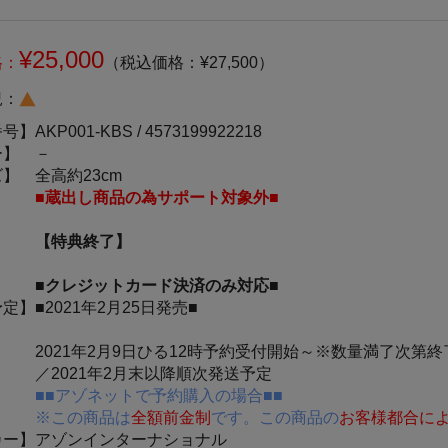
¥25,000
格：
（税込価格：¥27,500）
況：
番号】
AKP001-KBS /
4573199922218
ー】
－
ズ】
全高約23cm
■蔵出し商品の為サポート対象外■
【特典終了】
■クレジットカード決済のみ対応■
予定】
■2021年2月25日発売■
2021年2月9日ひる12時予約受付開始～※数量満了次第終
／2021年2月末以降順次発送予定
■■アゾネットで予約購入の場合■■
※この商品は
全額前金制
です。この商品の
お客様都合に
カー】
アゾンインターナショナル