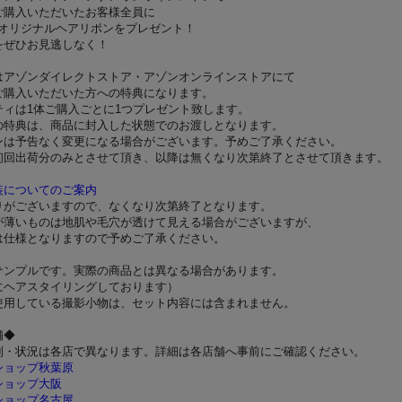
ご購入いただいたお客様全員に
OP!オリジナルヘアリボンをプレゼント！
をぜひお見逃しなく！
はアゾンダイレクトストア・アゾンオンラインストアにて
ご購入いただいた方への特典になります。
ティは1体ご購入ごとに1つプレゼント致します。
の特典は、商品に封入した状態でのお渡しとなります。
ンは予告なく変更になる場合がございます。予めご了承ください。
初回出荷分のみとさせて頂き、以降は無くなり次第終了とさせて頂きます。
装についてのご案内
りがございますので、なくなり次第終了となります。
が薄いものは地肌や毛穴が透けて見える場合がございますが、
仕様となりますので予めご了承ください。
サンプルです。実際の商品とは異なる場合があります。
にヘアスタイリングしております）
使用している撮影小物は、セット内容には含まれません。
舗◆
制・状況は各店で異なります。詳細は各店舗へ事前にご確認ください。
ショップ秋葉原
ショップ大阪
ショップ名古屋