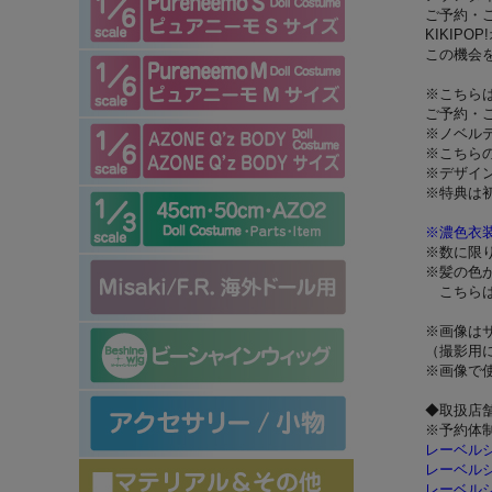
ご予約・
KIKIP
この機会
※こちら
ご予約・
※ノベル
※こちら
※デザイ
※特典は
※濃色衣
※数に限
※髪の色
こちらは
※画像は
（撮影用
※画像で
◆取扱店
※予約体
レーベル
レーベル
レーベル