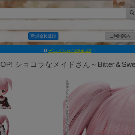
新規会員登録
ご利用案内
ｱｿﾞﾝﾚｰﾍﾞﾙｼｮｯﾌﾟ楽天市場店
アゾンダイレクトストア
IPOP! ショコラなメイドさん～Bitter＆
ｱｿﾞﾝｵﾝﾗｲﾝｼｮｯﾌﾟX
よくあるご質問（Q&A）
◆◆さとふる◆◆