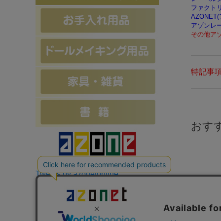
ファクト
AZONET
アゾンレ
その他ア
特記事
おす
Tweets by azonetonline