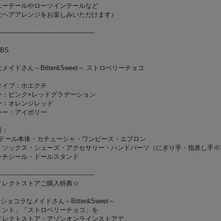
ニーテールやローツインテールなど
なヘアアレンジをお楽しみいただけます♪
------------------------------------------------
KBS
メイドさん～Bitter&Sweet～ ストロベリーチョコ
タイプ：ホエクチ
ー：ピンク×レッドグラデーション
ー：オレンジレッド
ラー：アイボリー
容：
OP!ドール本体・カチューシャ・ワンピース・エプロン
・ソックス・シューズ・アクセサリー・ハンドパーツ（にぎり手・指差し手※
ッチシール・ドールスタンド
------------------------------------------------
イレクトストアご購入特典☆
P! ショコラなメイドさん～Bitter&Sweet～
ミント」「ストロベリーチョコ」を
イレクトストア・アゾンオンラインストアで