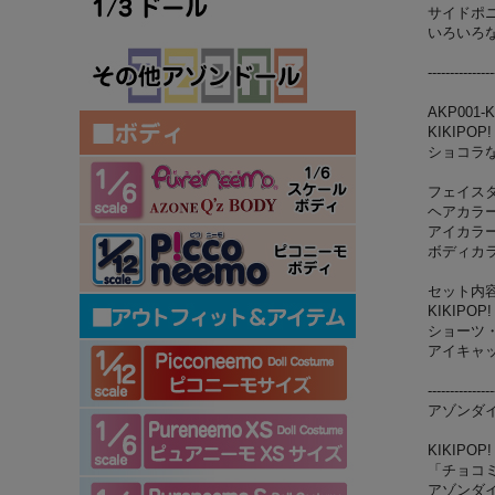
サイドポ
いろいろ
---------------
AKP001-
KIKIPOP!
ショコラな
フェイス
ヘアカラ
アイカラ
ボディカ
セット内
KIKIP
ショーツ
アイキャ
---------------
アゾンダ
KIKIPO
「チョコ
アゾンダ