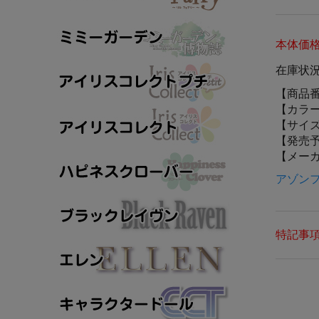
本体価
在庫状
【商品
【カラ
【サイ
【発売
【メー
アゾン
特記事