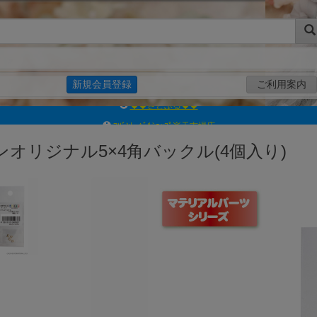
新規会員登録
ご利用案内
ｱｿﾞﾝﾚｰﾍﾞﾙｼｮｯﾌﾟ楽天市場店
アゾンダイレクトストア
ンオリジナル5×4角バックル(4個入り)
ｱｿﾞﾝｵﾝﾗｲﾝｼｮｯﾌﾟX
よくあるご質問（Q&A）
◆◆さとふる◆◆