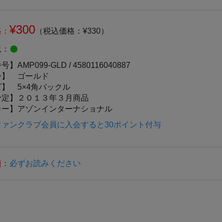
¥300
格：
（税込価格：¥330）
況：
番号】
AMP099-GLD /
4580116040887
ー】
ゴールド
ズ】
5×4角バックル
予定】
２０１３年３月商品
カー】
アゾンインターナショナル
ファンクラブ会員に入会すると30ポイント付与
項：
必ずお読みください