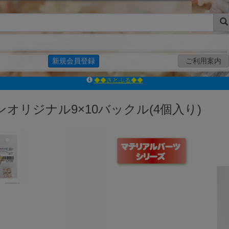
新規会員登録
ご利用案内
ｱｿﾞﾝﾚｰﾍﾞﾙｼｮｯﾌﾟ楽天市場店
アゾンダイレクトストア
ンオリジナル9×10バックル(4個入り)
ｱｿﾞﾝｵﾝﾗｲﾝｼｮｯﾌﾟX
よくあるご質問（Q&A）
◆◆さとふる◆◆