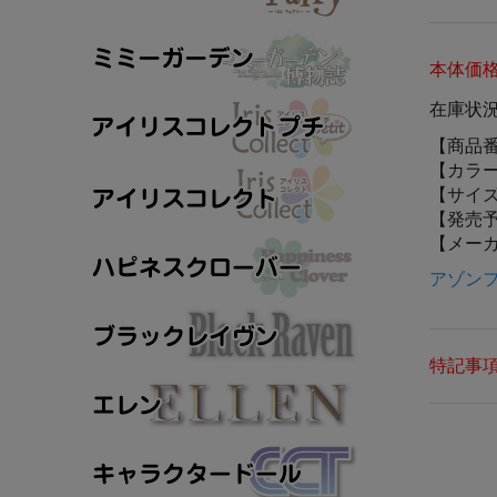
本体価
在庫状
【商品
【カラ
【サイ
【発売
【メー
アゾン
特記事