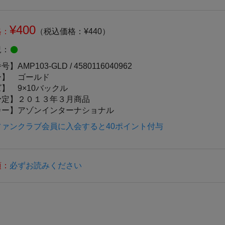
¥400
格：
（税込価格：¥440）
況：
番号】
AMP103-GLD /
4580116040962
ー】
ゴールド
ズ】
9×10バックル
予定】
２０１３年３月商品
カー】
アゾンインターナショナル
ファンクラブ会員に入会すると40ポイント付与
項：
必ずお読みください