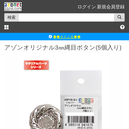
ログイン
新規会員登録
検索
◆◆さとふる◆◆
ｱｿﾞﾝﾚｰﾍﾞﾙｼｮｯﾌﾟ楽天市場店
アゾンオリジナル3㎜縄目ボタン(5個入り)
アゾンダイレクトストア
ｱｿﾞﾝｵﾝﾗｲﾝｼｮｯﾌﾟX
よくあるご質問（Q&A）