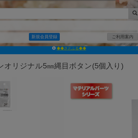
新規会員登録
ご利用案内
ｱｿﾞﾝﾚｰﾍﾞﾙｼｮｯﾌﾟ楽天市場店
アゾンダイレクトストア
ンオリジナル5㎜縄目ボタン(5個入り)
ｱｿﾞﾝｵﾝﾗｲﾝｼｮｯﾌﾟX
よくあるご質問（Q&A）
◆◆さとふる◆◆