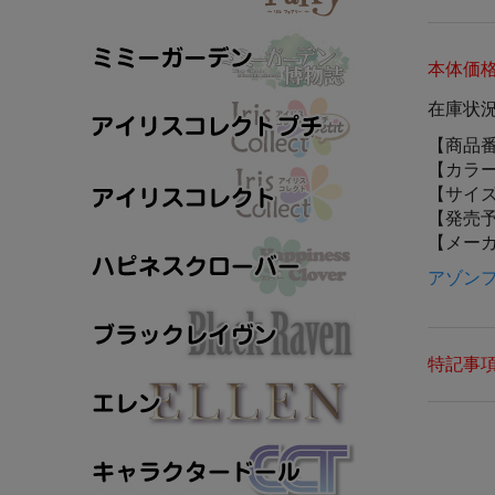
本体価
在庫状
【商品
【カラ
【サイ
【発売
【メー
アゾン
特記事