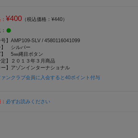
¥400
格：
（税込価格：¥440）
況：
番号】
AMP109-SLV /
4580116041099
ー】
シルバー
ズ】
5㎜縄目ボタン
予定】
２０１３年３月商品
カー】
アゾンインターナショナル
ファンクラブ会員に入会すると40ポイント付与
項：
必ずお読みください