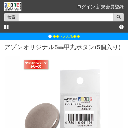
ログイン
新規会員登録
検索
◆◆さとふる◆◆
ｱｿﾞﾝﾚｰﾍﾞﾙｼｮｯﾌﾟ楽天市場店
アゾンオリジナル5㎜甲丸ボタン(5個入り)
アゾンダイレクトストア
ｱｿﾞﾝｵﾝﾗｲﾝｼｮｯﾌﾟX
よくあるご質問（Q&A）