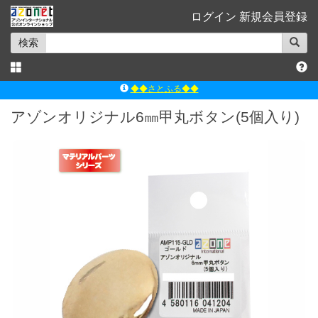
ログイン
新規会員登録
検索
◆◆さとふる◆◆
ｱｿﾞﾝﾚｰﾍﾞﾙｼｮｯﾌﾟ楽天市場店
アゾンオリジナル6㎜甲丸ボタン(5個入り)
アゾンダイレクトストア
ｱｿﾞﾝｵﾝﾗｲﾝｼｮｯﾌﾟX
よくあるご質問（Q&A）
◆◆さとふる◆◆